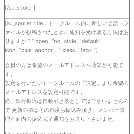
[/su_spoiler]
[su_spoiler title="トークルーム内に新しい会話・フ
ァイルが投稿されたときに通知を受け取る方法はあ
りますか？" open="no" style="default"
icon="plus" anchor="" class="faq-li"]
会員の方は希望のメールアドレスへ通知が可能で
す。
設定を行いたいトークルームの「設定」より希望の
メールアドレスを設定可能です。
尚、銀行振込は自動引き落としではございませんの
で 更新の際はその都度お振込み頂き、メンバー管
理画面内の振込完了通知をお送り下さいませ。
[/su_spoiler][/su_accordion]