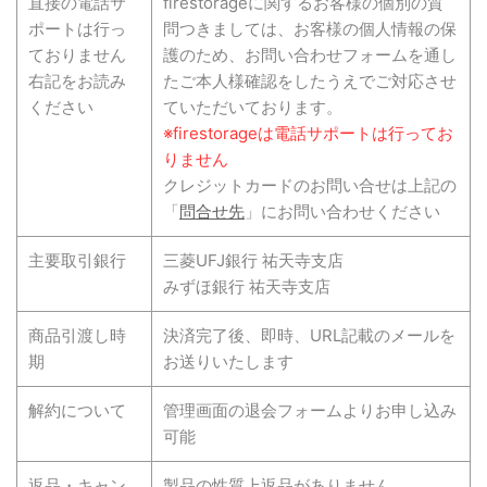
直接の電話サ
firestorageに関するお客様の個別の質
ポートは行っ
問つきましては、お客様の個人情報の保
ておりません
護のため、お問い合わせフォームを通し
右記をお読み
たご本人様確認をしたうえでご対応させ
ください
ていただいております。
※firestorageは電話サポートは行ってお
りません
クレジットカードのお問い合せは上記の
「
問合せ先
」にお問い合わせください
主要取引銀行
三菱UFJ銀行 祐天寺支店
みずほ銀行 祐天寺支店
商品引渡し時
決済完了後、即時、URL記載のメールを
期
お送りいたします
解約について
管理画面の退会フォームよりお申し込み
可能
返品・キャン
製品の性質上返品がありません