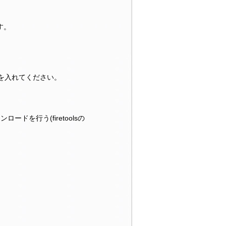
す。
クを入れてください。
を行う(firetoolsの