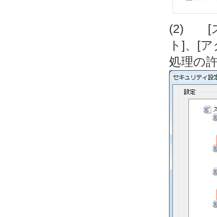
(2) 
ト]、[
処理の許