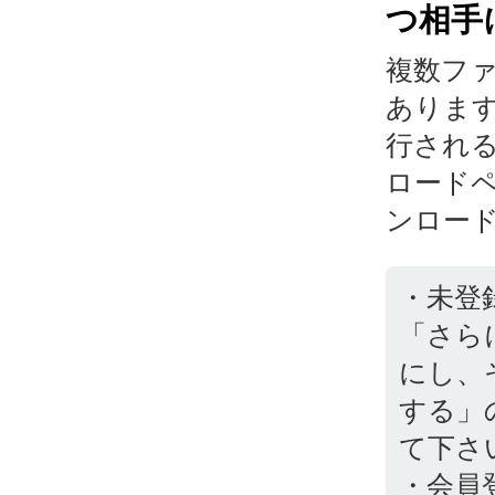
つ相手
複数フ
ありま
行され
ロード
ンロー
・未登
「さら
にし、
する」
て下さ
・会員