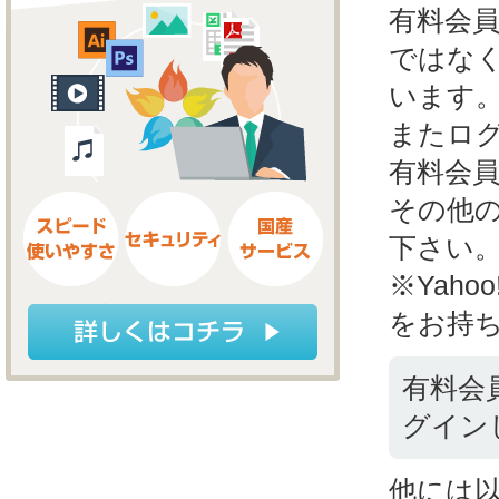
有料会
ではな
います
またロ
有料会
その他
下さい
※Yahoo
をお持
有料会
グイン
他には