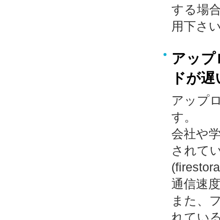
する場合
用下さ
アップ
ドが遅
アップ
す。
会社や
されて
(fir
通信速
また、
れてい