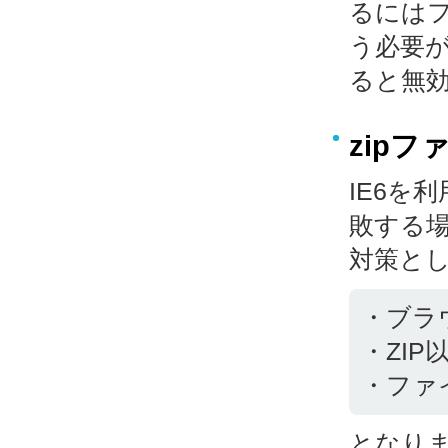
るにはフ
う必要が
ると無
zip
IE6を
敗する
対策と
・ブラ
・ZI
・ファ
となり