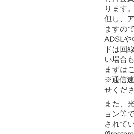
ります
但し、
ますの
ADSL
ドは回
い場合
まずは
※通信
せくだ
また、
ョン等
されて