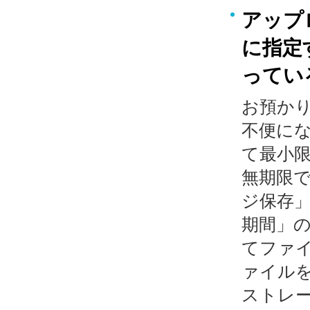
アップ
に指定
ってい
お預か
不便に
て最小
無期限
ジ保存
期間」
てファ
ァイル
ストレ