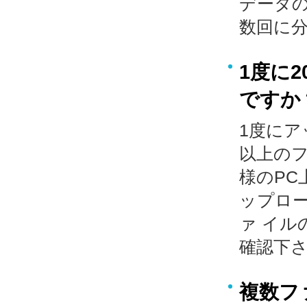
データ
数回に
1度に
ですか
1度にア
以上のフ
様のPC
ップロ
ァ イ
確認下
複数フ