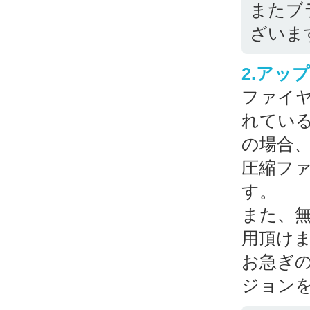
またブ
ざいま
2.アッ
ファイ
れてい
の場合
圧縮フ
す。
また、無
用頂け
お急ぎの
ジョン