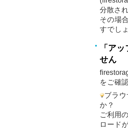
(fir
分散さ
その場
すでし
「アッ
せん
fire
をご確
ブラウ
か？
ご利用
ロード