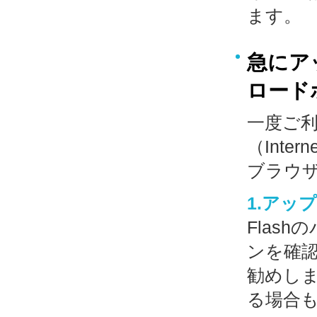
ます。
急にア
ロード
一度ご
（Intern
ブラウ
1.アッ
Flas
ンを確
勧めし
る場合