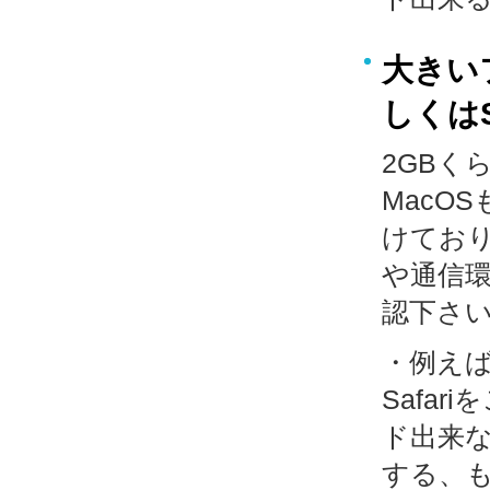
大きい
しくはSa
2GBく
MacO
けており
や通信
認下さ
・例えば
Safar
ド出来な
する、