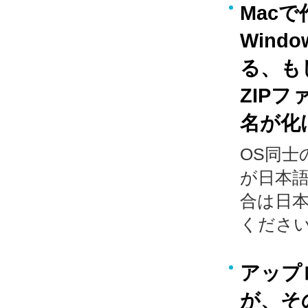
Mac
Win
る、も
ZIP
名が化
OS同
が日本
合は日
くださ
アップ
が、そ