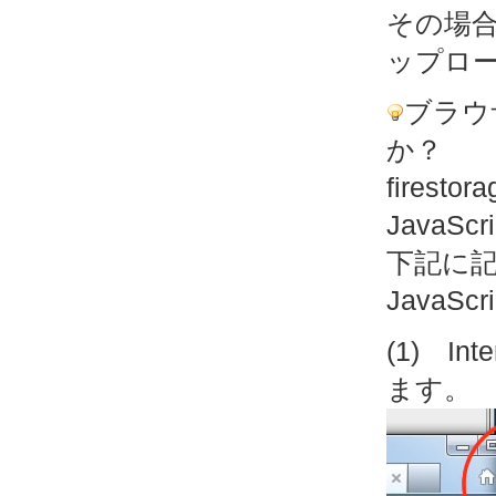
その場
ップロ
ブラウザ
か？
fires
JavaS
下記に記し
JavaS
(1) I
ます。