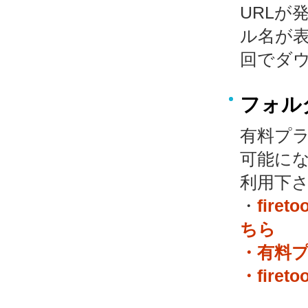
URLが
ル名が
回でダ
フォル
有料プ
可能にな
利用下
・
fir
ちら
・有料
・fire