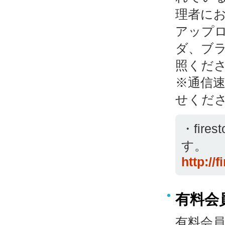
理者に
アップ
ダ、ブ
照くだ
※通信
せくだ
・fir
す。
http://
有料会
有料会