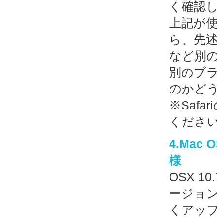
く確認
上記が
ら、先述で
など別
別のブラ
のかど
※Saf
くださ
4.Mac 
様
OSX 1
ージョンの
くアッ