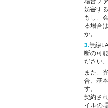
場合フ
妨害す
もし、
る場合
か。
3.
無線L
断の可
ださい
また、光
合、基
す。
契約され
イルの