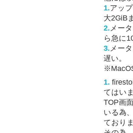
1.
アップ
大2Gi
2.
メータ
ら急に1
3.
メータ
遅い。
※Mac
1.
fir
てはい
TOP画
いる為、
ており
その為、