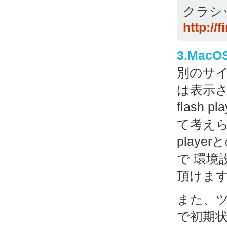
クラシ
http://f
3.Mac
別のサイ
は表示
flas
て考えら
play
で 環
頂けま
また、ツ
で初期